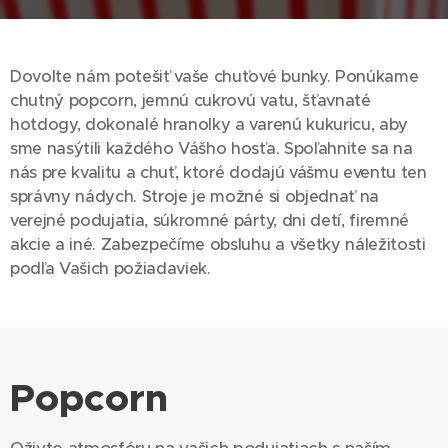
Dovolte nám potešiť vaše chuťové bunky. Ponúkame
chutný popcorn, jemnú cukrovú vatu, šťavnaté
hotdogy, dokonalé hranolky a varenú kukuricu, aby
sme nasýtili každého Vášho hosťa. Spoľahnite sa na
nás pre kvalitu a chuť, ktoré dodajú vášmu eventu ten
správny nádych. Stroje je možné si objednať na
verejné podujatia, súkromné párty, dni detí, firemné
akcie a iné. Zabezpečíme obsluhu a všetky náležitosti
podľa Vašich požiadaviek.
Popcorn
Oživte atmosféru na vašich podujatiach s naším