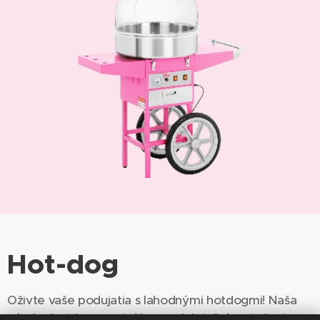
Hot-dog
Oživte vaše podujatia s lahodnými hotdogmi! Naša
výroba hotdogov prináša neodolateľné potešenie a